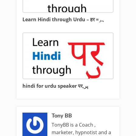
Learn Hindi through Urdu – हर =ہر
hindi for urdu speaker पर,پر
Tony BB
TonyBB is a Coach ,
marketer, hypnotist and a