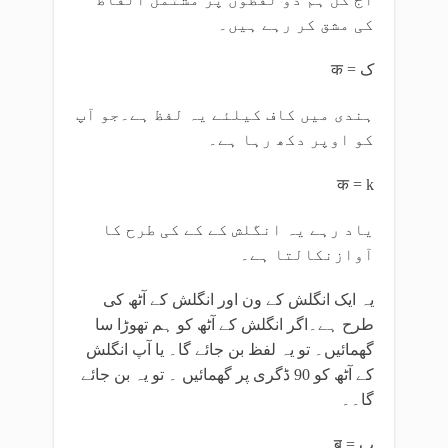
کی مشق کر رہے ہیں۔
क = ک
ہندی میں کاف کیلئے یہ لفظ ہے۔جو آپ
کو اوپر دکھ رہا ہے۔
क = k
یاد رہے یہ انگلش کے کے کی طرح کا
آوازنکالتا ہے۔
یہ ایک انگلش کے ون اور انگلش کے آٹھ کی
طرح ہے۔اگر انگلش کے آٹھ کو ہم تھوڑا سا
گھمائیں۔ تو یہ لفظ بن جائے گا۔ یا آپ انگلش
کے آٹھ کو 90 ڈگری پر گھمائیں ۔ تو یہ بن جائے
گا۔۔
ब = ب