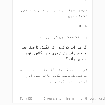
دوسرا حرف ب ہے۔ ہندی میں ب اس طرح
لکھتے ہیں۔
ब = b
یہ انگلش کہ بی کی طرح ہے۔
اگر میں آپ کو کہوں کہ انگلش کا صفر یعنی
زیرو میں آپ ایک ترچھی لائن لگائیں۔ تو یہ
لفظ بن جائے گا۔
تو یہ لفظ کب بنے گا۔یاد رہے۔ ہندی
بائیں طرف سے لکھی جاتی ہے۔ اور
اردو دائیں طرف ہے۔
Tony BB
5 years ago
learn_hindi_through_ur