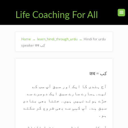
Life Coaching For All
Home
→
learn_hindi_through_urdu
→
Hindi for urdu
speaker कब کب
कब = کب
آج ہندی کا ایک اور سبق آپ سب کے
لیے۔ہمارے سارے سبق ایک دوسرے سے
جڑے ہوئے نہیں ہیں۔ جتنا بھی بنادی
سبق ہے۔ آپ کہی سے بھی شروع کر سکتے
ہو۔
آج کل ہم دو لفظوں پر مشتمل الفاظ