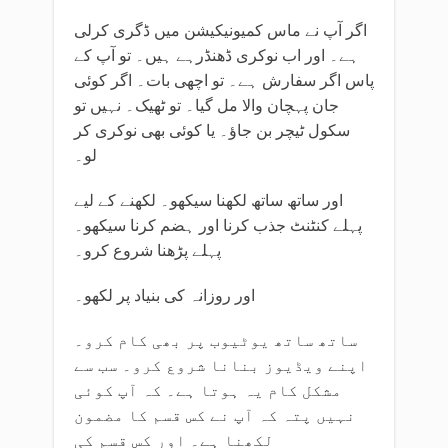
اگر آپ نے ماس کمیونیکیشن میں ڈگری کرلی
ہے۔ اور اب نوکری ڈھنڈرہے ہیں۔ تو آپ کے
پاس اگر سفارش ہے۔ تو اچھی بات۔ اگر کوئی
جان پہچان والا مل گیا۔ تو ٹھیک۔ نہیں تو
سکول ٹیچر بن جاؤ۔ یا کوئی بھی نوکری کر
لو۔
اور ساتھ ساتھ لکھنا سیکھو۔ لکھنے کے لیے
پہلے کنٹنٹ جذب کرنا اور ہضم کرنا سیکھو۔
پہلے پڑھنا شروع کرو۔
اور روزانہ کی بنیاد پر لکھو۔
ساتھ ساتھ یوٹیوب پر بھی کام کرو۔
اپنے ویڈیوز بنانا شروع کرو۔ سب سے
مشکل کام یہ ہوتا ہے۔ کہ آپ کوئی
نہیں پتہ کہ آپ نے کس قسم کا مضمون
لکھنا ہے۔ اور کس قسم کی