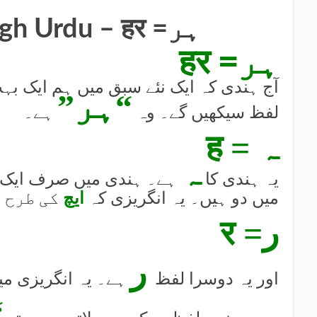
Learn Hindi through Urdu – हर =ہر
हर =ہر
آج ہندی کہ ایک نئے سبق میں ہم ایک بہت
“ہر”
لفظ سیکھیں گے۔ وہ
ہے۔
ह = ہ
ہ
یہ ہندی کا
ہے۔ ہندی میں صرف ایک
میں دو ہیں۔ یہ انگریزی کہ
ایچ
کی طرح 
र =ر
ر
اور یہ دوسرا لفظ
ہے۔ یہ انگریزی م
”