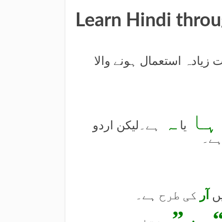
 زیادہ استعمال ہونے والا
ہا
ہ
یا
ہے۔لیکن اردو
ہے۔
یں
آر
کی طرح ہے۔
“ہر