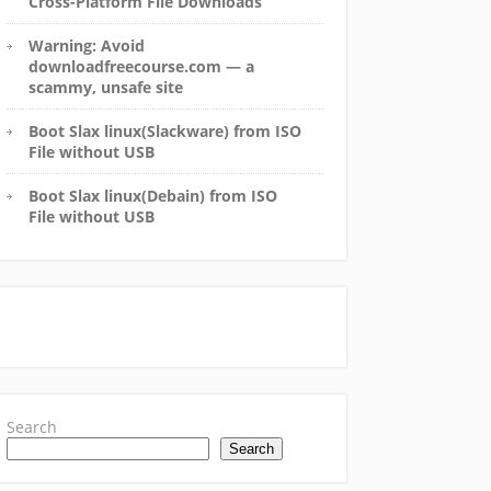
Cross-Platform File Downloads
Warning: Avoid
downloadfreecourse.com — a
scammy, unsafe site
Boot Slax linux(Slackware) from ISO
File without USB
Boot Slax linux(Debain) from ISO
File without USB
Search
Search