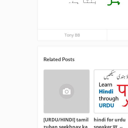
بنتا ہے۔
Tony BB
Related Posts
[URDU/HINDI] tamil
hindi for urdu
zuban seekhnay ka
speaker पर,پر