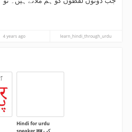
جب دونوں لفظوں کو ہم ملاتے ہیں۔ تو
4 years ago
learn_hindi_through_urdu
Hindi for urdu
speaker कब کب