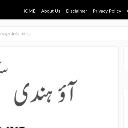
HOME
About Us
Disclaimer
Privacy Policy
Learn Hindi through Urdu – हर =ہر