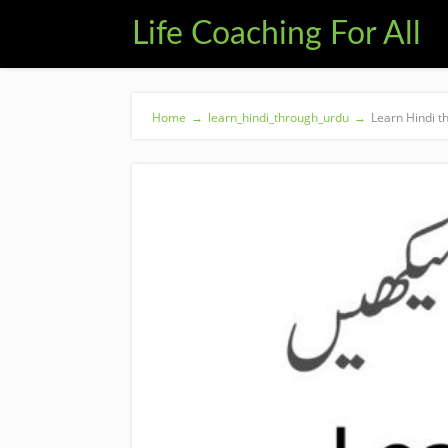
Life Coaching For All
Home
→
learn_hindi_through_urdu
→