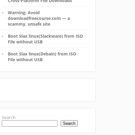
Cross-Platform File Downloads
Warning: Avoid
downloadfreecourse.com — a
scammy, unsafe site
Boot Slax linux(Slackware) from ISO
File without USB
Boot Slax linux(Debain) from ISO
File without USB
Search
Search