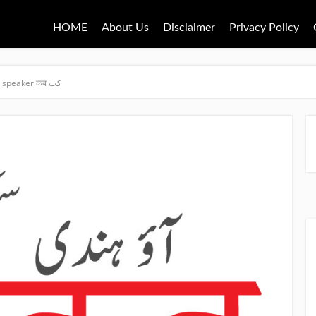
HOME
About Us
Disclaimer
Privacy Policy
Hindi for urdu speaker कब کب