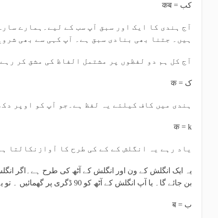
कब = کب
آج ہندی کا ایک اور سبق آپ سب کے لیے۔ہمارے سارے
ہیں۔ جتنا بھی بنادی سبق ہے۔ آپ کہی سے بھی شروع
آج کل ہم دو لفظوں پر مشتمل الفاظ کی مشق کر رہے
क = ک
ہندی میں کاف کیلئے یہ لفظ ہے۔جو آپ کو اوپر دکھ
क = k
یاد رہے یہ انگلش کے کے کی طرح کا آوازنکالتا ہے
یہ ایک انگلش کے ون اور انگلش کے آٹھ کی طرح ہے۔اگر انگلش 
بن جائے گا۔ یا آپ انگلش کے آٹھ کو 90 ڈگری پر گھمائیں ۔ تو یہ بن جائے گا۔۔
ब = ب