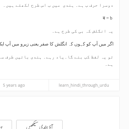
دوسرا حرف ب ہے۔ ہندی میں ب اس طرح لکھتے ہیں۔
ब = b
یہ انگلش کہ بی کی طرح ہے۔
اگر میں آپ کو کہوں کہ انگلش کا صفر یعنی زیرو میں آپ ایک 
تو یہ لفظ کب بنے گا۔یاد رہے۔ ہندی بائیں طرف سے
ہے۔
5 years ago
learn_hindi_through_urdu