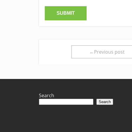
←Previous post
Search
Search