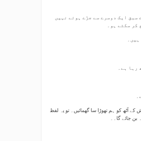
 سبق ایک دوسرے سے جڑے ہوئے نہیں
 کر سکتے ہو۔
 ہیں۔
 رہا ہے۔
۔
کے آٹھ کو ہم تھوڑا سا گھمائیں۔ تو یہ لفظ