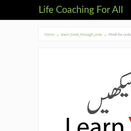
Life Coaching For All
Home
→
learn_hindi_through_urdu
→