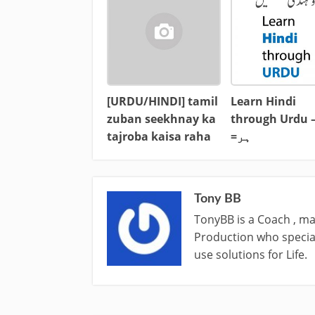
[URDU/HINDI] tamil
Learn Hindi
zuban seekhnay ka
through Urdu –
tajroba kaisa raha
=ہر
Tony BB
TonyBB is a Coach , ma
Production who special
use solutions for Life.