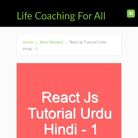
Life Coaching For All
Home
→
Most Wanted
→
React Js Tutorial Urdu
Hindi – 1