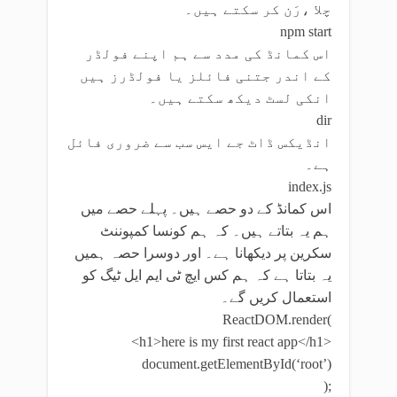
چلا ،رَن کر سکتے ہیں۔
npm start
اس کمانڈ کی مدد سے ہم اپنے فولڈر
کے اندر جتنی فائلز یا فولڈرز ہیں
انکی لسٹ دیکھ سکتے ہیں۔
dir
انڈیکس ڈاٹ جے ایس سب سے ضروری فائل
ہے۔
index.js
اس کمانڈ کے دو حصے ہیں۔ پہلے حصے میں
ہم یہ بتاتے ہیں۔ کہ ہم کونسا کمپوننٹ
سکرین پر دیکھانا ہے۔ اور دوسرا حصہ ہمیں
یہ بتاتا ہے کہ ہم کس ایچ ٹی ایم ایل ٹیگ کو
استعمال کریں گے۔
ReactDOM.render(
<h1>here is my first react app</h1>
document.getElementById(‘root’)
);