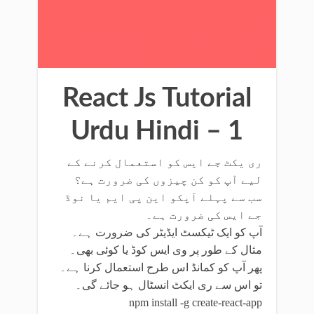
React Js Tutorial
Urdu Hindi – 1
ری یکٹ جے ایس کو استعمال کرنے کے
لیے آپ کو کن چیزوں کی ضرورت ہے؟
سب سے پہلے آپکو این پی ایم یا نوڈ
جے ایس کی ضرورت ہے۔
آپ کو ایک ٹیکسٹ ایڈیٹر کی ضرورت ہے۔
مثال کے طور پر وی ایس کوڈ یا کوئی بھی۔
پھر آپ کو کمانڈ اس طرح استعمال کرنا ہے۔
تو اس سے ری ایکٹ انسٹال ہو جائے گی۔
npm install -g create-react-app