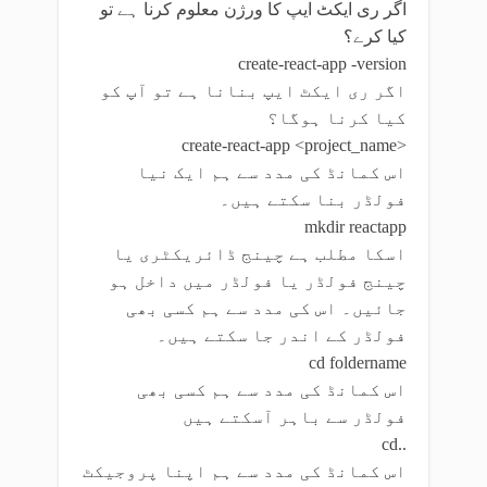
اگر ری ایکٹ ایپ کا ورژن معلوم کرنا ہے تو
کیا کرے؟
create-react-app -version
اگر ری ایکٹ ایپ بنانا ہے تو آپ کو
کیا کرنا ہوگا؟
create-react-app <project_name>
اس کمانڈ کی مدد سے ہم ایک نیا
فولڈر بنا سکتے ہیں۔
mkdir reactapp
اسکا مطلب ہے چینج ڈائریکٹری یا
چینج فولڈر یا فولڈر میں داخل ہو
جائیں۔ اس کی مدد سے ہم کسی بھی
فولڈر کے اندر جا سکتے ہیں۔
cd foldername
اس کمانڈ کی مدد سے ہم کسی بھی
فولڈر سے باہر آسکتے ہیں
cd..
اس کمانڈ کی مدد سے ہم اپنا پروجیکٹ