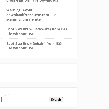
Cross-Platform File Downloads
Warning: Avoid
downloadfreecourse.com — a
scammy, unsafe site
Boot Slax linux(Slackware) from ISO
File without USB
Boot Slax linux(Debain) from ISO
File without USB
Search
Search