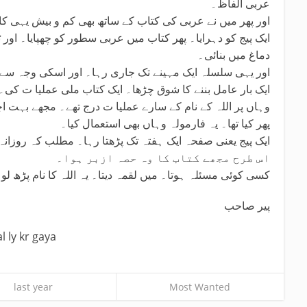
عربی الفاظ۔
اور پھر میں نے عربی کی کتاب کے ساتھ بھی کم و بیش یہی کا
ایک پیج کو دہرایا۔ پھر کتاب میں عربی سطور کو چھپایا۔ او
دماغ میں بنائی۔
اور یہی سلسلہ ایک مہینے تک جاری رہا۔ اور اسکی وجہ سے ا
ایک بار عامل بننے کا شوق چڑھا۔ ایک کتاب ملی عملیا ت کی۔
وہاں پر اللہ کے نام کے سارے عملیا ت درج تھے۔ مجھے بہت ا
پھر کیا تھا۔ یہ فارمولہ وہاں بھی استعمال کیا۔
ایک پیج یعنی صفحہ ایک ہفتہ تک پڑھتا رہا۔ مطلب کہ روزانہ ا
اس طرح مجھے کتاب کا وہ حصہ ازبر ہوا۔
کسی کوئی مسئلہ ہوتا۔ میں لقمہ دیتا۔ یہ اللہ کا نام پڑھ لو۔
پیر صاحب
 ly kr gaya
last year
Most Wanted