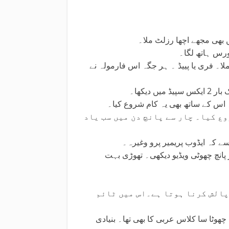
 بھی مجھے اچھا رزلٹ ملا۔
ورس ہاتھ لگا۔
ملا۔ فری یا پییڈ ۔ ہر جگہ اس فارمولہ نے
دیکھا۔
ھا۔ اس کے ساتھ بھی یہ کام شروع کیا۔
ع کیا۔ چار سے پانچ دن میں سب یاد
سے کہ ایڈوب پریمیر پرو وغیرہ۔
پانچ چھوٹی ویڈیو دیکھی۔ تھوڑی بہت
پالش کرنا ہوتا ہے۔اس میں ٹائم
ھوٹا سا کلاس عربی کا بھی تھا۔ بنیادی