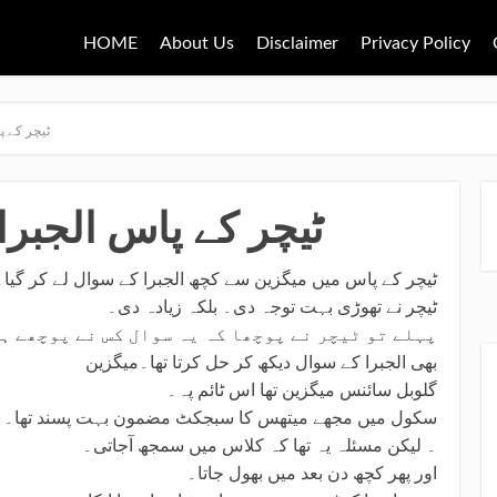
HOME
About Us
Disclaimer
Privacy Policy
ٹیچر کے پ
ٹیچر کے پاس الجبرا
ٹیچر کے پاس میں میگزین سے کچھ الجبرا کے سوال لے کر گیا۔
ٹیچر نے تھوڑی بہت توجہ دی۔ بلکہ زیادہ دی۔
پہلے تو ٹیچر نے پوچھا کہ یہ سوال کس نے پوچھے ہ
بھی الجبرا کے سوال دیکھ کر حل کرتا تھا۔میگزین
گلوبل سائنس میگزین تھا اس ٹائم پہ۔
سکول میں مجھے میتھس کا سبجکٹ مضمون بہت پسند تھا۔
۔ لیکن مسئلہ یہ تھا کہ کلاس میں سمجھ آجاتی۔
اور پھر کچھ دن بعد میں بھول جاتا۔