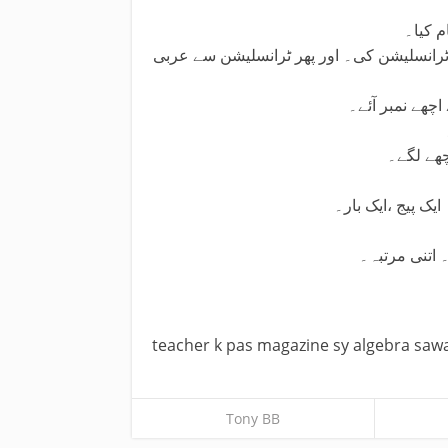
م کیا۔
ر ٹرانسلیشن کی۔ اور پھر ٹرانسلیشن سے عربی
چھے نمبر آئے۔
چھے لگے۔
یک پیج ،ایک بار۔
 اتنی مرتبہ۔
teacher k pas magazine sy algebra sawal
Tony BB