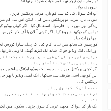
تو ہمارے ایک ٹیچر تھے عمر حیات شاید نام تھا انکا۔
انہوں نے بولا۔
آپ ایک سوال کی کم سے کم بارہ مرتبہ پریکٹس کریں۔
میں نے بارہ مرتبہ تو پریکٹس نہیں کی۔ لیکن اس سے کم میں
زندگی بھر میں نے یہ فارمولہ استعمال کیا۔ اگر کوئی ویڈیو ک
تو اس کو دیکھنا شروع کیا۔ اگر کوئی آنلان یا آف لائن کورس 
اچھا رزلٹ دیا۔
کورسس کے ساتھ میں نے یہ کام کیا۔ کہ پہلے سارا کورس ایک بار 2 ایکس سپیڈ میں 
اور ایک ، ایک ویڈیو جو کہ شاید ایک ڈیڑھ گھنٹے کا ویبی نار ت
میڈیسن اور دوائی کی طرح صبح اور شام دیکھنا شرو
ہوا۔ اور پریکٹس کرنا آسان ہوا۔
اگر کوئی پریکٹیل چیز ہے۔ جیسے کے ویڈیو ایڈٹنگ سافٹویر جی
اس کو بھی اسی طریقے سے سیکھا۔ ایک لمبی ویڈیو یا پھر چار 
پریکٹس کی۔
سمجھ آئی کہ کیا چل رہا ہے۔
اس کے بعد پھر سکل کو چار چاند لگانے ہوتے ہیں۔ 
لگتا ہے۔
ایک بار کیا ہوا کہ مجھے عربی کا شوق چڑھا۔ سکول میں ایک چ