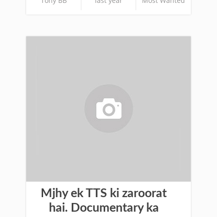
Tony BB
last year
Most Wanted
Mjhy ek TTS ki zaroorat
hai. Documentary ka