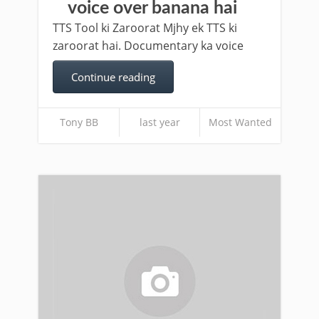
voice over banana hai
TTS Tool ki Zaroorat Mjhy ek TTS ki
zaroorat hai. Documentary ka voice
Continue reading
Tony BB
last year
Most Wanted