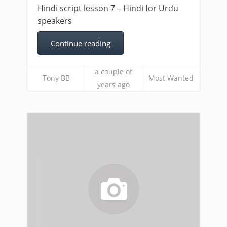
Hindi script lesson 7 – Hindi for Urdu
speakers
Continue reading
a couple of
Tony BB
Most Wanted
years ago