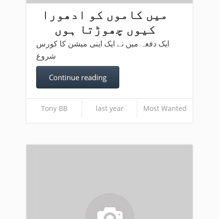
میں کاموں کو ادھورا
کیوں چھوڑتا ہوں
ایک دفعہ میں نے ایک اینی میشن کا کورس
شروع
Continue reading
Tony BB
last year
Most Wanted