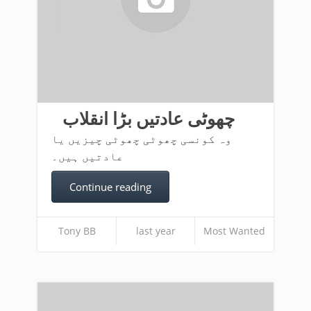
چھوٹی عادتیں بڑا انقلاب
وہ کونسی چھوٹی چھوٹی چیزیں یا
عادتیں ہیں۔
Continue reading
Tony BB
last year
Most Wanted