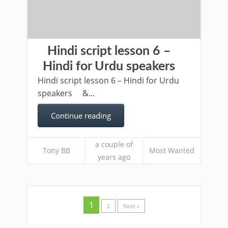
Hindi script lesson 6 –
Hindi for Urdu speakers
Hindi script lesson 6 – Hindi for Urdu
speakers &...
Continue reading
a couple of
Tony BB
Most Wanted
years ago
1
2
Next »