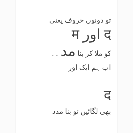
تو دونوں حروف یعنی
म اور द
مد
کو ملا کر بنا
۔۔
اب ہم ایک اور
द
بھی لگائیں تو بنا مدد