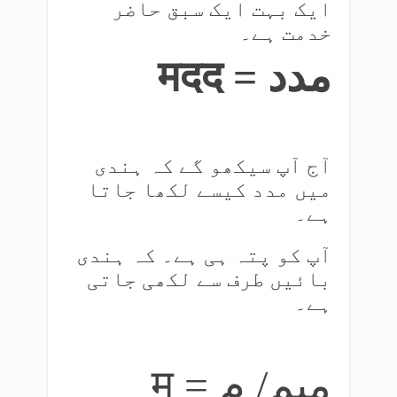
ایک بہت ایک سبق حاضر
خدمت ہے۔
मदद = مدد
آج آپ سیکھو گے کہ ہندی
میں مدد کیسے لکھا جاتا
ہے۔
آپ کو پتہ ہی ہے۔ کہ ہندی
بائیں طرف سے لکھی جاتی
ہے۔
म = میم/ م