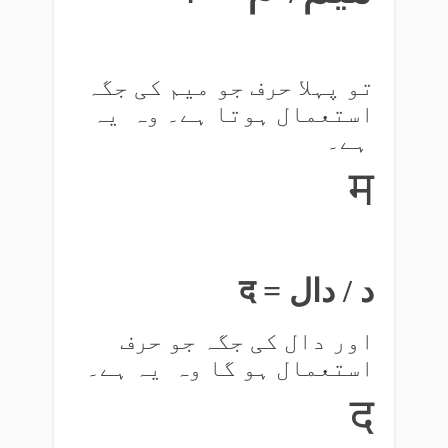
تو پہلا حرف جو میم کی جگہ
استعمال ہوتا ہے۔ وہ یہ
ہے۔
म
द = د / دال
اور دال کی جگہ جو حرف
استعمال ہو گا وہ یہ ہے۔
द