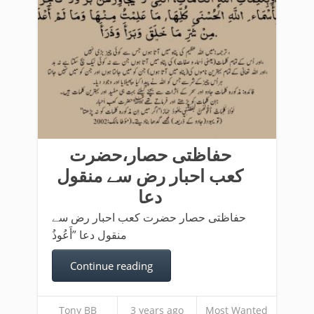
حفاظتی حصار،حضرت
کعب احبار رض سے منقول
دعا
حفاظتی حصار حضرت کعب احبار رض سے
منقول دعا ”أَعُوذُ
Continue reading
Tony BB
3 years ago
Most Wanted