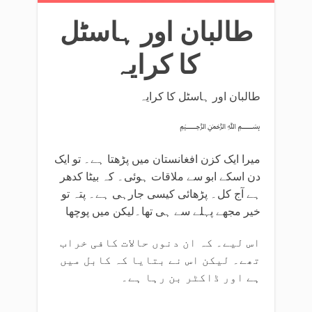
طالبان اور ہاسٹل
کا کرایہ
طالبان اور ہاسٹل کا کرایہ
﷽
میرا ایک کزن افغانستان میں پڑھتا ہے۔ تو ایک
دن اسکے ابو سے ملاقات ہوئی۔ کہ بیٹا کدھر
ہے آج کل۔ پڑھائی کیسی جارہی ہے۔ پتہ تو
خیر مجھے پہلے سے ہی تھا۔لیکن میں پوچھا
اس لیے۔ کہ ان دنوں حالات کافی خراب
تھے۔ لیکن اس نے بتایا کہ کابل میں
ہے اور ڈاکٹر بن رہا ہے۔