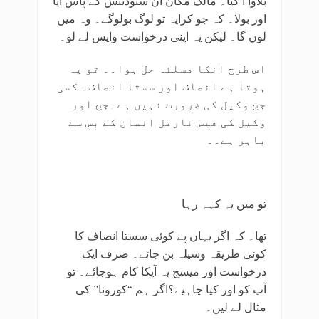
بلاوا آ گیا۔ مالک مکان ان سٹوڈنٹس کے پاس آیا
اور بولا۔ کہ جو کرایہ تو لوگ بولوگے۔ وہ میں
لوں گا۔ لیکن یہ اپنی درخواست واپس لے لو۔
اس طرح انکا مسلئہ حل ہوا۔۔ تو یہ
ہوتا ہے انصاف اور سستا انصاف۔ کسی
جج وکیل کی ضرورت نہیں ہے۔جج اور
وکیل کی فیس نارمل انسان کے بس سے
باہر ہے۔۔
تو میں یہ کہہ رہا
تھا۔ کہ اگر یہاں پے کوئی سستا انصاف کا
کوئی طریقہ وسیلہ بن جائے۔ صرف ایک
درخواست اور میسج پہ آپکا کام ہوجائے۔ تو
آپ کو اور کیا چاہیے؟اگر ہم “کورونا” کی
مثال لے لیں۔