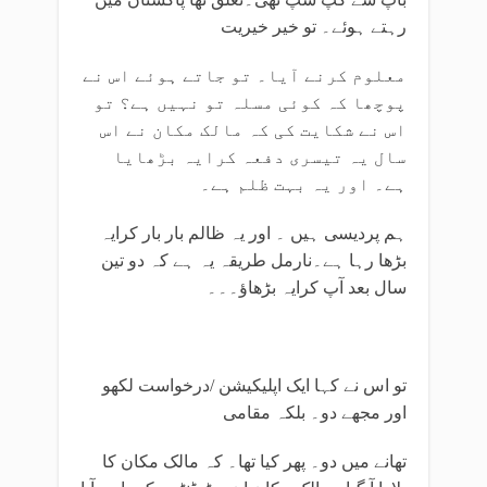
رہتے ہوئے۔ تو خیر خیریت
معلوم کرنے آیا۔ تو جاتے ہوئے اس نے
پوچھا کہ کوئی مسلہ تو نہیں ہے؟ تو
اس نے شکایت کی کہ مالک مکان نے اس
سال یہ تیسری دفعہ کرایہ بڑھایا
ہے۔ اور یہ بہت ظلم ہے۔
ہم پردیسی ہیں ۔ اور یہ ظالم بار بار کرایہ
بڑھا رہا ہے۔نارمل طریقہ یہ ہے کہ دو تین
سال بعد آپ کرایہ بڑھاؤ۔۔۔
تو اس نے کہا ایک اپلیکیشن /درخواست لکھو
اور مجھے دو۔ بلکہ مقامی
تھانے میں دو۔ پھر کیا تھا۔ کہ مالک مکان کا