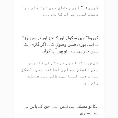
“کورونا” اور رمضان میں لوٹ مار کو
دیکھ لیں۔ تو آپ کا دل ۔۔۔
“کورونا” میں سکولز اور کالجز اور ٹراسپوٹرز
نے اپنی پوری فیس وصول کی۔اگر گاڑی آپکی
نہیں جارہی ہے۔ تو پھر آپ کرایہ
کس چیز کا لے رہے ہو؟ ہاں ڈائیور
بھی انسان ہے اور اساتذہ بھی۔ لیکن
پوری فیس لینا بہت ظلم ہے۔ جن کے
پاس ہو۔
انکا تو مسلئہ ہی نہیں ہے۔ جن کے پاس نہ
ہو۔ ساری