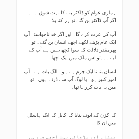
ہماری عوام کو ڈاکٹر بنے کا بہت شوق ہے۔
اگر آپ ڈاکٹر بن گئے تو ہر کتا بلا
آپ کی عزت کرے گا۔ اور اگر خداناخواستہ آپ
ایک عام پڑھے لکھے اچھے انسان بن گئے۔ تو
پھرمقدر ذلالت کہ سوا کچھ نہیں ہے آپ کے
لیے۔۔۔تو اس ملک میں ایک اچھا
انسان بنا نا ایک جرم ہے۔ وہ الگ بات ہے۔ آپ
امیر کبیر ہو۔ یا لوگ آپ سے ڈرتے ہوں۔ تو
میں یہ بات کررہا تھا۔
کہ کزن کے ابونے بتایا کہ کابل کہ ایک ہاسٹل
میں ان کا
بیٹا۔ اور پڑھائی بہت اچھی جارہی