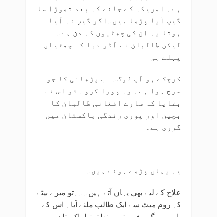
ہے۔ امریکہ کے جانے کہ بعد تھوڑا سا
گیپ آیا پڑھا میں۔اگر گیپ نہ آیا
ہوتا یہ ان کی چھٹیوں کہ دن ہے۔
لیکن طالبان نے آڈر دیا کہ چھٹیاں
پہلے ہی
کرچکے ہو آپ لوگ۔ اب پڑھائی کا جو
حرج ہوا ہے۔ وہ پورا کرو۔ تو اس نے
بتایا کہ سارے افغانی طالبان کا
بچپن اور پوری زندگی پاکستان میں
گزری ہے۔
یہ یہاں پڑھے ہوئے ہیں۔
علاج کے لیے بھی یہاں آتے ہیں۔۔۔تو میرے بیٹے
کہ روم میٹ سے ایک طالب ملنے آیا۔ اس کے
باپ سے گپ شپ تھی۔تعلق تھا پاکستان میں