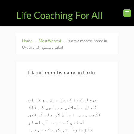
Life Coaching For All
Home
→
Most Wanted
→
Islamic months name in
Urduاسلامی مہینوں کے نام
Islamic months name in Urdu
اس چارٹ یا ٹیبل میں ہم نے آپ
کے لیے اسلامی مہینوں کے نام
لکھے ہیں۔ آپ ان کو یاد کرلیں
آسانی کے لیے۔ آپ اس کو
ڈاؤنلوڈ بھی کر سکتے ہیں۔