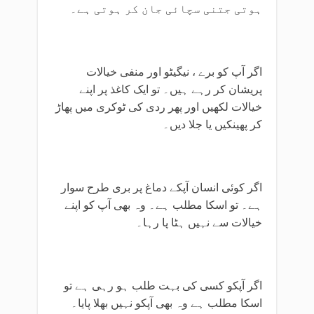
ہوتی جتنی سچائی جان کر ہوتی ہے۔
اگر آپ کو برے ، نیگیٹو اور منفی خیالات
پریشان کر رہے ہیں۔ تو ایک کاغذ پر اپنے
خیالات لکھیں اور پھر ردی کی ٹوکری میں پھاڑ
کر پھینکیں یا جلا دیں۔
اگر کوئی انسان آپکے دماغ پر بری طرح سوار
ہے۔ تو اسکا مطلب ہے۔ وہ بھی آپ کو اپنے
خیالات سے نہیں ہٹا پا رہا۔
اگر آپکو کسی کی بہت طلب ہو رہی ہے تو
اسکا مطلب ہے وہ بھی آپکو نہیں بھلا پایا۔