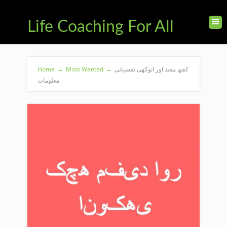
Life Coaching For All
کچھ مفید اور انوکھی نفسیاتی
→
Most Wanted
→
Home
معلومات