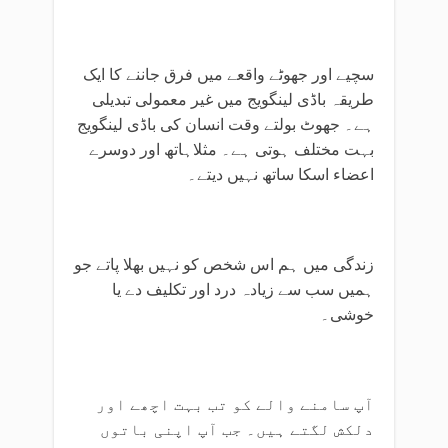
سچیے اور جھوٹے واقعے میں فرق جاننے کا ایک
طریقہ باڈی لینگویج میں غیر معمولی تبدیلی
ہے۔ جھوٹ بولتے وقت انسان کی باڈی لینگویج
بہت مختلف ہوتی ہے۔ مثلاہاتھ اور دوسرے
اعضاء اسکا ساتھ نہیں دیتے۔
زندگی میں ہم اس شخص کو نہیں بھلا پاتے جو
ہمیں سب سے زیادہ درد اور تکلیف دے یا
خوشی۔
آپ سامنے والے کو تب بہت اچھے اور
دلکش لگتے ہیں۔ جب آپ اپنی باتوں