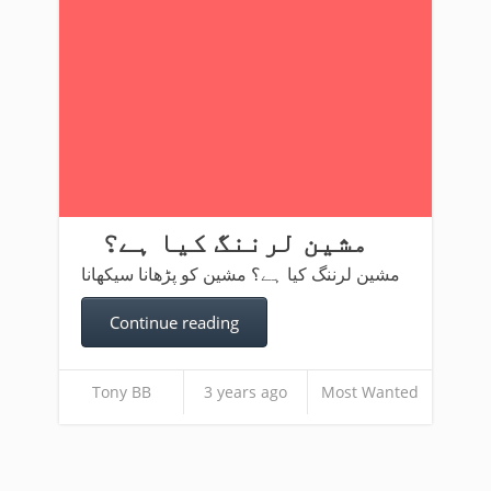
مشین لرننگ کیا ہے؟
مشین لرننگ کیا ہے؟ مشین کو پڑھانا سیکھانا
Continue reading
Tony BB
3 years ago
Most Wanted