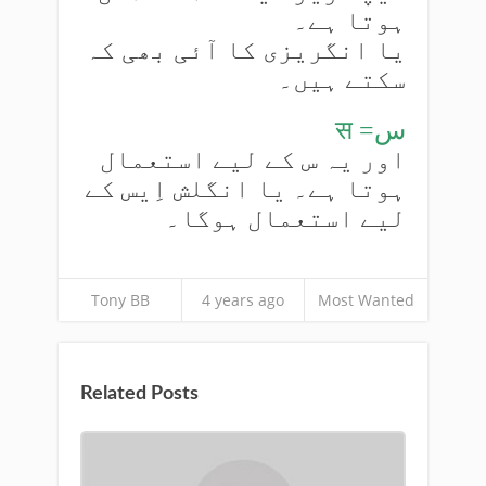
ہوتا ہے۔
یا انگریزی کا آئی بھی کہ
سکتے ہیں۔
स =س
اور یہ س کے لیے استعمال
ہوتا ہے۔ یا انگلش اِیس کے
لیے استعمال ہوگا۔
Tony BB
4 years ago
Most Wanted
Related Posts