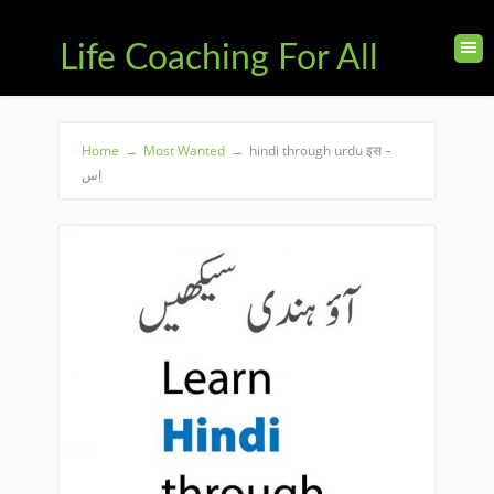
Life Coaching For All
Home
→
Most Wanted
→
hindi through urdu इस –
اِس