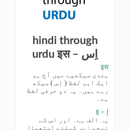
hindi through
urdu इस – اِس
इस
ہندی سیکھیے میں آج ہم
ایک اہم لفظ ( اِس ) سیکھ
رہے ہیں۔ یہ دو حرفی لفظ
ہے۔
इ = اِ
یہ الف ہے۔ اور اس کے
نیچے زیر کیلئے استعمال