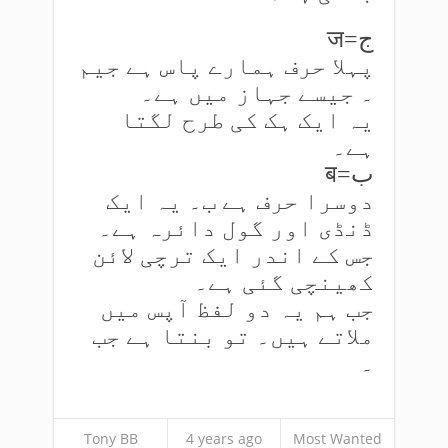
ज=ج
پہلا حرف ہمارے پاس ہے جیم
۔ جیسے جہاز میں ہے۔
یہ ایک ہک کی طرح لگتا
ہے۔
ब=ب
دوسرا حرف ہے ب۔ یہ ایک
ڈنڈی اور گول دائرہ ہے۔
جس کے اندر ایک ترچی لائن
کھینچی گئی ہے۔
جب ہم یہ دو لفظ آپس میں
ملاتے ہیں۔ تو بنتا ہے جب
۔
Tony BB
4 years ago
Most Wanted