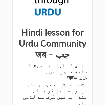
Hindi lesson for
Urdu Community
जब – جب
ہندی کہ ایک اور سبق کہ
ساتھ حاضر ہیں۔
जब= جب
آج کا سبق ہے جب۔ یہ دو
حرفوں سے مل کر بنا ہے۔
ہندی بائیں طرف سے لکھی
جاتی ہے۔