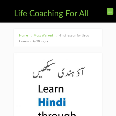
Life Coaching For All
Home
→
Most Wanted
→
Hindi lesson for Urdu
Community जब – جب