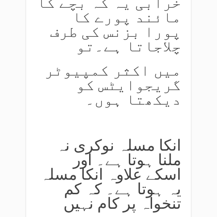
خرابی یہ کہ بچے کا
مائند پورے کا
پورا بزنس کی طرف
چلاجاتا ہے۔تو
میں اکثر کمپیوٹر
گریجوایٹس کو
دیکھتا ہوں۔
انکا مسلہ نوکری نہ
ملنا ہوتا ہے۔ اور
اسکے علاوہ انکا مسلہ
یہ ہوتا ہے۔ کہ کم
تنخواہ پر کام نہیں