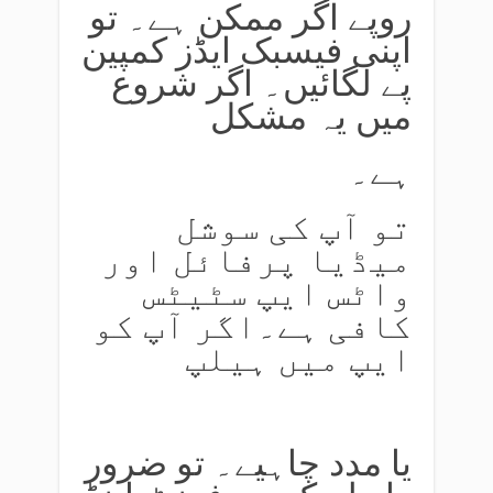
روپے اگر ممکن ہے۔ تو
اپنی فیسبک ایڈز کمپین
پے لگائیں۔ اگر شروع
میں یہ مشکل
ہے۔
تو آپ کی سوشل
میڈیا پرفائل اور
واٹس ایپ سٹیٹس
کافی ہے۔اگر آپ کو
ایپ میں ہیلپ
یا مدد چاہیے۔ تو ضرور