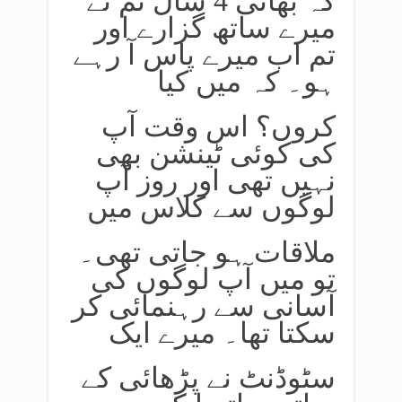
کہ بھائی 4 سال تم نے
میرے ساتھ گزارے اور
تم اب میرے پاس آ رہے
ہو۔ کہ میں کیا
کروں؟ اس وقت آپ
کی کوئی ٹینشن بھی
نہیں تھی اور روز آپ
لوگوں سے کلاس میں
ملاقات ہو جاتی تھی۔
تو میں آپ لوگوں کی
آسانی سے رہنمائی کر
سکتا تھا۔ میرے ایک
سٹوڈنٹ نے پڑھائی کے