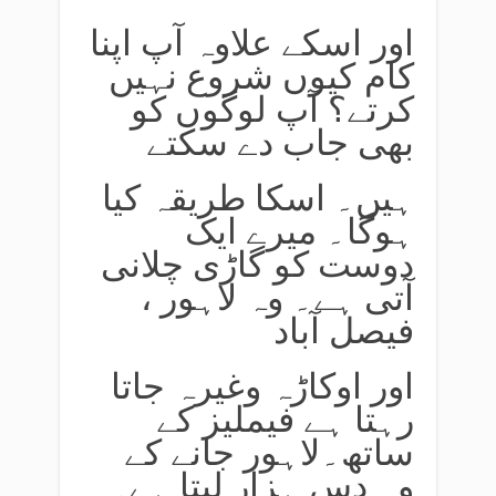
اور اسکے علاوہ آپ اپنا
کام کیوں شروع نہیں
کرتے؟ آپ لوگوں کو
بھی جاب دے سکتے
ہیں۔ اسکا طریقہ کیا
ہوگا۔ میرے ایک
دوست کو گاڑی چلانی
آتی ہے۔ وہ لاہور ،
فیصل آباد
اور اوکاڑہ وغیرہ جاتا
رہتا ہے فیملیز کے
ساتھ۔لاہور جانے کے
وہ دس ہزار لیتا ہے۔