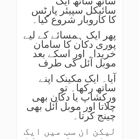
ساتھ ساتھ ایک
سائیکل سپیئر پارٹس
کا کاروبار شروع کیا۔
پھر ایک ہمسائے کے لیے
پوری دکان کا سامان
خریدا۔ اور اسکے بعد
موبل آئل کی طرف
آیا۔ ایک مکینک اپنے
ساتھ رکھا۔ تو
ورکشاپ یا دکان بھی
چلاتا اور موبل آئل بھی
چینج کرتا۔
لیکن ان سب میں ایک