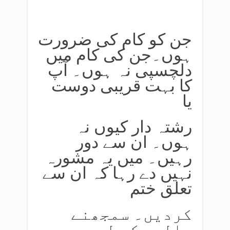
جن کو کام کی ضرورت
ہوں۔جن کی کام میں
دلچسپی نہ ہوں۔ آپ
کا بہت قریبی دوست
یا
رشتہ دار کیوں نہ
ہوں۔ ان سے دور
رہیں۔ میں یہ مشورہ
نہیں دے رہا کہ ان سے
تعلق ختم
کردیں۔ سمجھنے
والوں کے لیے