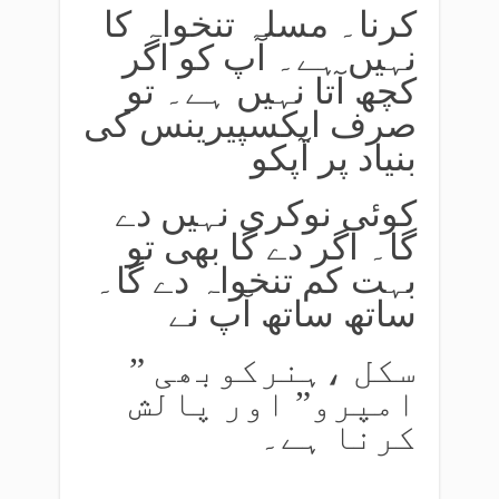
کرنا۔ مسلہ تنخواہ کا
نہیں ہے۔ آپ کو اگر
کچھ آتا نہیں ہے۔ تو
صرف ایکسپیرینس کی
بنیاد پر آپکو
کوئی نوکری نہیں دے
گا۔ اگر دے گا بھی تو
بہت کم تنخواہ دے گا۔
ساتھ ساتھ آپ نے
سکل ،ہنرکوبھی ”
امپرو” اور پالش
کرنا ہے۔