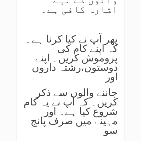
اشارہ کافی ہے۔
پھر آپ نے کیا کرنا ہے۔
کہ اپنے کام کی
پروموش کریں۔ اپنے
دوستوں،رشتہ داروں
اور
جاننے والوں سے ذکر
کریں۔ کہ آپ نے یہ کام
شروع کیا ہے۔ اور
مہینے میں صرف پانج
سو