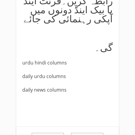
رابطہ کریں۔فرنٹ اینڈ
یا بیک اینڈ دونوں میں
آپکی رہنمائی کی جائے
گی۔
urdu hindi columns
daily urdu columns
daily news columns