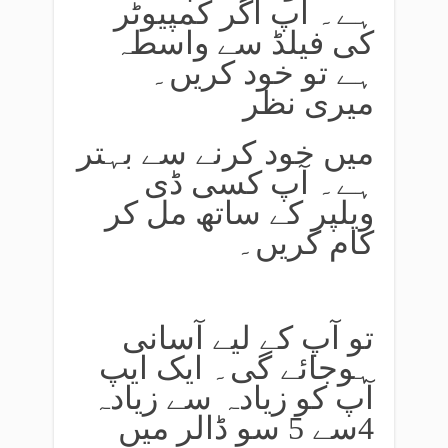
ہے۔ آپ اگر کمپیوٹر
کی فیلڈ سے واسطہ
ہے تو خود کریں۔
میری نظر
میں خود کرنے سے بہتر
ہے۔ آپ کسی ڈی
ویلپر کے ساتھ مل کر
کام کریں۔
تو آپ کے لیے آسانی
ہوجائے گی۔ ایک ایپ
آپ کو زیادہ سے زیادہ
4سے 5 سو ڈالر میں