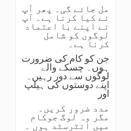
مل جائے گی۔ پھر آپ
نے کیا کرنا ہے۔ آپ
نے اپنے با اعتماد
لوگوں کو شامل
کرنا ہے۔
جن کو کام کی ضرورت
ہوں۔ چسکے والے
لوگوں سے دور رہیں۔
اپنے دوستوں کی ہیلپ
اور
مدد ضرور کریں۔
مگر وہ لوگ جوکام
میں انٹرسٹد ہوں ۔