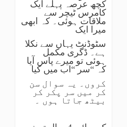
کچھ عرصہ پہلے ایک
کامرس ٹیچر سے
ملاقات ہوئی۔ کہ ابھی
میرا ایک
سٹوڈنٹ یہاں سے نکلا
ہے۔ ڈگری مکمل
ہوئی تو میرے پاس آیا
کہ “سر “اب میں کیا
کروں۔ یہ سوال سن
کر میں سر پکر کر
بیٹھ جاتا ہوں ۔