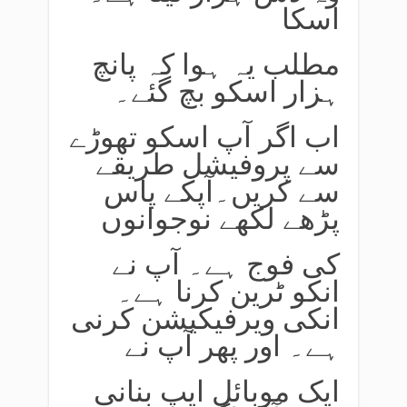
اسکا
مطلب یہ ہوا کہ پانچ
ہزار اسکو بچ گئے۔
اب اگر آپ اسکو تھوڑے
سے پروفیشل طریقے
سے کریں۔آپکے پاس
پڑھے لکھے نوجوانوں
کی فوج ہے۔ آپ نے
انکو ٹرین کرنا ہے۔
انکی ویرفیکیشن کرنی
ہے۔ اور پھر آپ نے
ایک موبائل ایپ بنانی