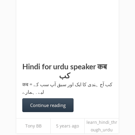
Hindi for urdu speaker कब
کب
कब = کب آج ہندی کا ایک اور سبق آپ سب کے
لیے۔ہمارے
Continue reading
learn_hindi_thr
Tony BB
5 years ago
ough_urdu